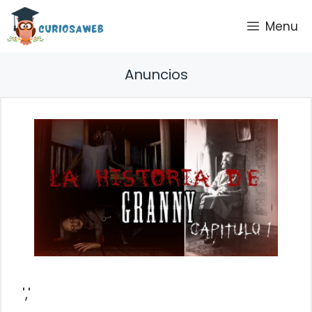
Saltar
Menu
al
contenido
Anuncios
','