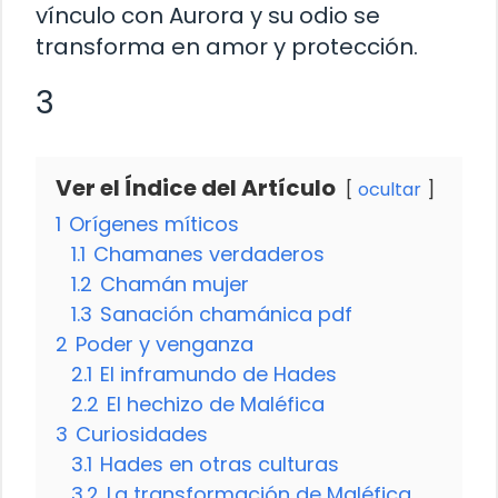
vínculo con Aurora y su odio se
transforma en amor y protección.
3
Ver el Índice del Artículo
ocultar
1
Orígenes míticos
1.1
Chamanes verdaderos
1.2
Chamán mujer
1.3
Sanación chamánica pdf
2
Poder y venganza
2.1
El inframundo de Hades
2.2
El hechizo de Maléfica
3
Curiosidades
3.1
Hades en otras culturas
3.2
La transformación de Maléfica