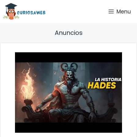
Saltar
Menu
al
contenido
Anuncios