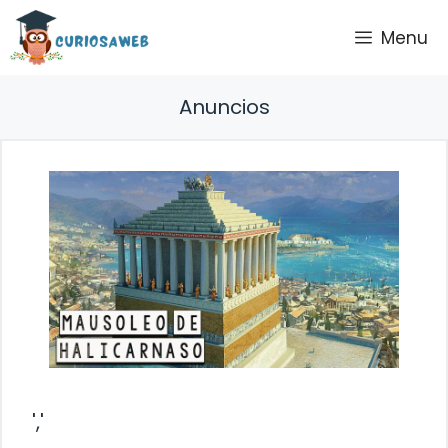
Saltar
Menu
al
contenido
Anuncios
','