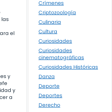
Crímenes
e
Criptozoología
 las
Culinaria
Cultura
ara el
Curiosidades
Curiosidades
cinematográficas
Curiosidades Históricas
es y
Danza
efe
Deporte
idad y
Deportes
cer a
Derecho