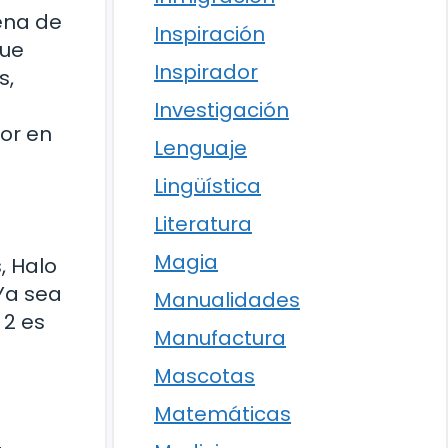
ena de
Inspiración
que
Inspirador
s,
Investigación
or en
Lenguaje
Lingüística
Literatura
Magia
, Halo
Ya sea
Manualidades
 2 es
Manufactura
Mascotas
Matemáticas