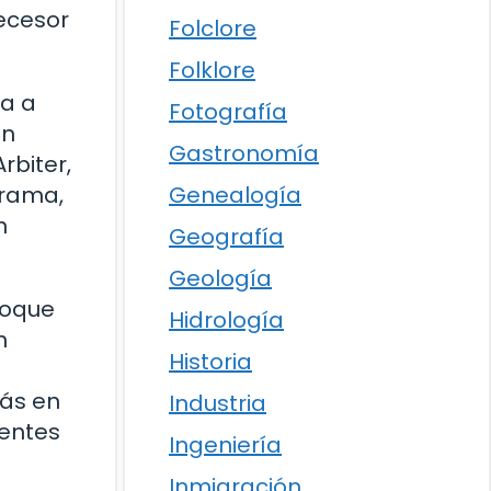
decesor
Folclore
Folklore
ta a
Fotografía
én
Gastronomía
rbiter,
trama,
Genealogía
n
Geografía
Geología
foque
Hidrología
n
Historia
más en
Industria
rentes
Ingeniería
Inmigración