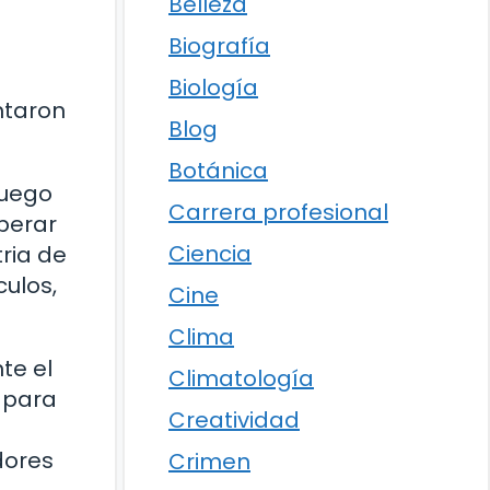
Belleza
Biografía
Biología
ntaron
Blog
Botánica
juego
Carrera profesional
operar
Ciencia
ria de
ulos,
Cine
Clima
te el
Climatología
o para
Creatividad
dores
Crimen