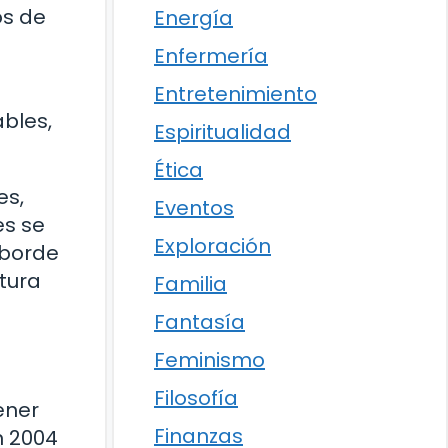
os de
Energía
Enfermería
Entretenimiento
ables,
Espiritualidad
Ética
es,
Eventos
es se
Exploración
 borde
tura
Familia
Fantasía
Feminismo
Filosofía
ener
Finanzas
n 2004