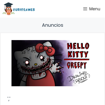
Saltar
Menu
al
contenido
Anuncios
','