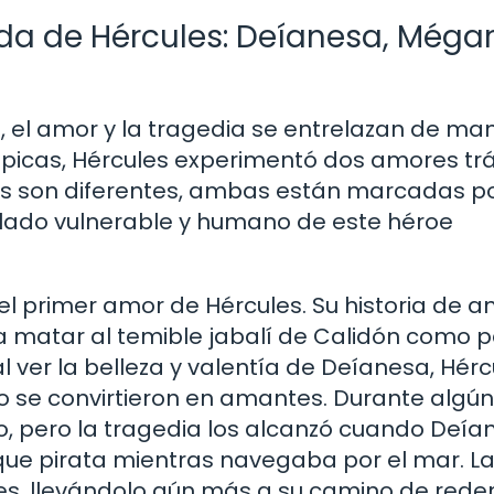
Vida de Hércules: Deíanesa, Méga
s, el amor y la tragedia se entrelazan de ma
épicas, Hércules experimentó dos amores trá
as son diferentes, ambas están marcadas po
 lado vulnerable y humano de este héroe
el primer amor de Hércules. Su historia de 
 matar al temible jabalí de Calidón como p
 ver la belleza y valentía de Deíanesa, Hérc
io se convirtieron en amantes. Durante algún
o, pero la tragedia los alcanzó cuando Deía
ue pirata mientras navegaba por el mar. L
s, llevándolo aún más a su camino de rede