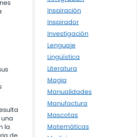
ones
Inspiración
a
Inspirador
Investigación
,
Lenguaje
Lingüística
Literatura
sus
Magia
s
Manualidades
Manufactura
esulta
Mascotas
n una
Matemáticas
n la
ria de