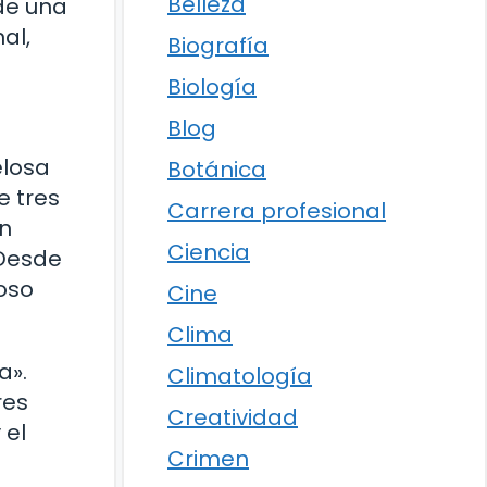
Belleza
 de una
al,
Biografía
Biología
Blog
elosa
Botánica
e tres
Carrera profesional
in
Ciencia
 Desde
oso
Cine
Clima
a».
Climatología
res
Creatividad
 el
Crimen