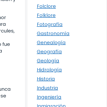
Folclore
Folklore
mor
ura
Fotografía
cules,
Gastronomía
Genealogía
o fue
a
Geografía
Geología
Hidrología
Historia
s
Industria
nunca
 se
Ingeniería
Inmigración