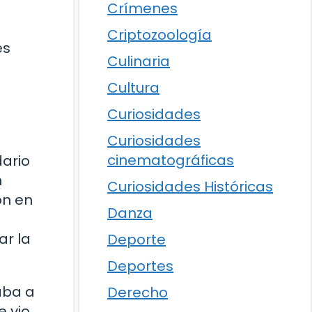
Crímenes
Criptozoología
es
Culinaria
Cultura
Curiosidades
Curiosidades
cinematográficas
dario
n
Curiosidades Históricas
on en
Danza
ar la
Deporte
Deportes
aba a
Derecho
e vio