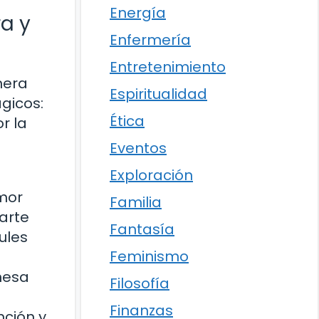
Energía
ra y
Enfermería
Entretenimiento
nera
Espiritualidad
gicos:
Ética
r la
Eventos
Exploración
amor
Familia
arte
Fantasía
ules
Feminismo
nesa
Filosofía
a
Finanzas
nción y