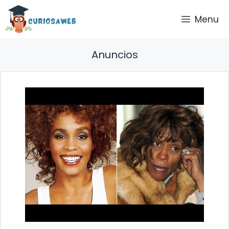
Saltar
Menu
al
contenido
Anuncios