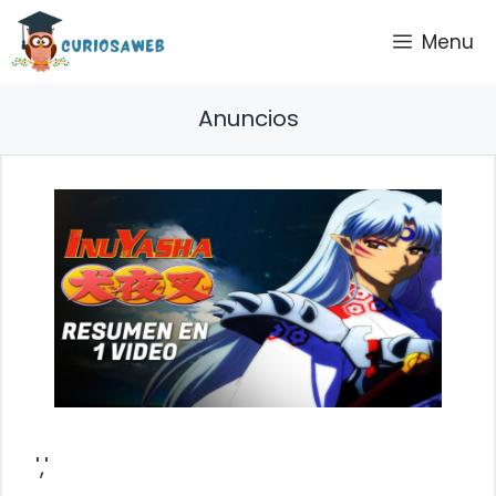
Saltar
Menu
al
contenido
Anuncios
','