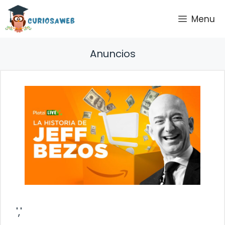
Saltar
Menu
al
contenido
Anuncios
','