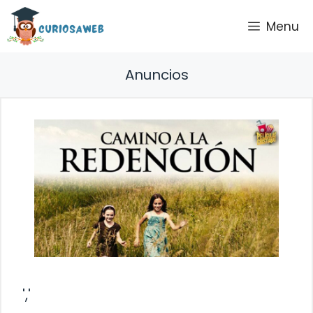
Saltar
Menu
al
contenido
Anuncios
','