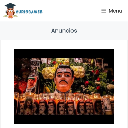
Saltar
Menu
al
contenido
Anuncios