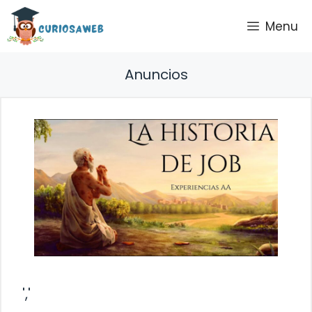
Saltar
Menu
al
contenido
Anuncios
','