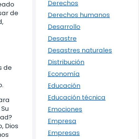
Derechos
deado
sar de
Derechos humanos
d,
Desarrollo
Desastre
Desastres naturales
Distribución
s de
Economía
o.
Educación
Educación técnica
para
 Su
Emociones
tad?
Empresa
, Dios
Empresas
mos