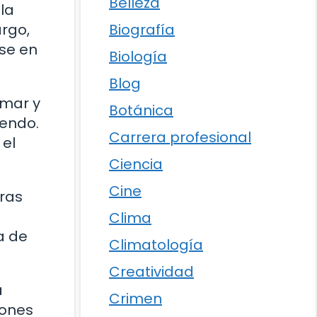
Belleza
la
rgo,
Biografía
ose en
Biología
Blog
 mar y
Botánica
iendo.
Carrera profesional
 el
Ciencia
Cine
tras
e
Clima
a de
Climatología
Creatividad
a
Crimen
iones