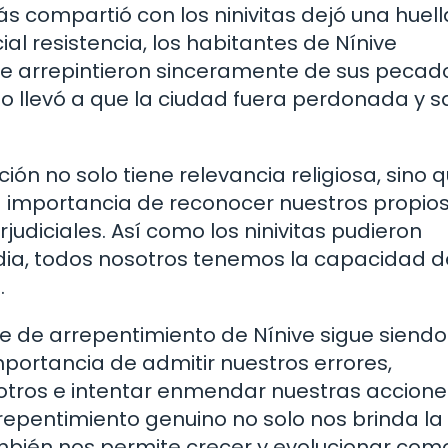
 compartió con los ninivitas dejó una huell
ial resistencia, los habitantes de Nínive
se arrepintieron sinceramente de sus pecad
no llevó a que la ciudad fuera perdonada y 
ión no solo tiene relevancia religiosa, sino 
la importancia de reconocer nuestros propio
udiciales. Así como los ninivitas pudieron
dia, todos nosotros tenemos la capacidad d
.
aje de arrepentimiento de Nínive sigue siendo
mportancia de admitir nuestros errores,
tros e intentar enmendar nuestras accione
repentimiento genuino no solo nos brinda la
mbién nos permite crecer y evolucionar com