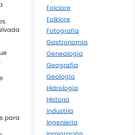
a
Folclore
Folklore
os.
salvada
Fotografía
Gastronomía
que
Genealogía
s
Geografía
Geología
e
Hidrología
Historia
Industria
s para
Ingeniería
Inmigración
o