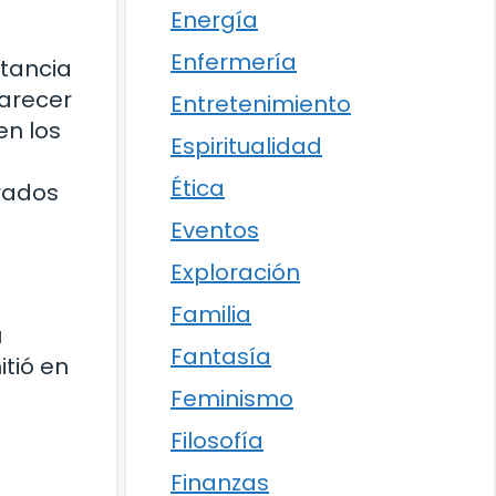
Energía
Enfermería
rtancia
parecer
Entretenimiento
en los
Espiritualidad
Ética
erados
Eventos
Exploración
Familia
u
Fantasía
itió en
Feminismo
Filosofía
Finanzas