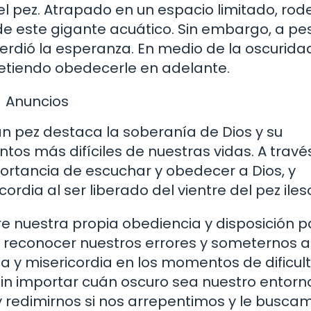
el pez. Atrapado en un espacio limitado, ro
de este gigante acuático. Sin embargo, a pe
erdió la esperanza. En medio de la oscurida
metiendo obedecerle en adelante.
Anuncios
ran pez destaca la soberanía de Dios y su
os más difíciles de nuestras vidas. A travé
ortancia de escuchar y obedecer a Dios, y
rdia al ser liberado del vientre del pez iles
obre nuestra propia obediencia y disposición 
 reconocer nuestros errores y someternos a
a y misericordia en los momentos de dificul
sin importar cuán oscuro sea nuestro entorno
y redimirnos si nos arrepentimos y le busca