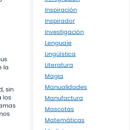
Inspiración
Inspirador
Investigación
Lenguaje
Lingüística
sus
Literatura
 la
Magia
Manualidades
, sin
 los
Manufactura
 ramas
Mascotas
emos
Matemáticas