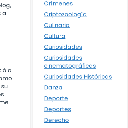
Crímenes
log,
 a
Criptozoología
Culinaria
Cultura
Curiosidades
Curiosidades
cinematográficas
ió a
Curiosidades Históricas
Como
 su
Danza
os
Deporte
rme
Deportes
Derecho