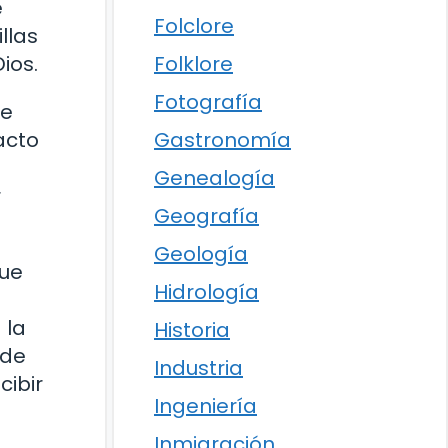
e
Folclore
llas
Folklore
ios.
Fotografía
te
Gastronomía
acto
Genealogía
r
Geografía
Geología
que
Hidrología
 la
Historia
 de
Industria
cibir
Ingeniería
Inmigración