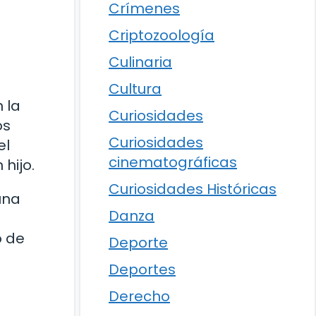
Crímenes
Criptozoología
Culinaria
Cultura
 la
Curiosidades
os
Curiosidades
el
cinematográficas
hijo.
Curiosidades Históricas
una
Danza
o de
Deporte
Deportes
Derecho