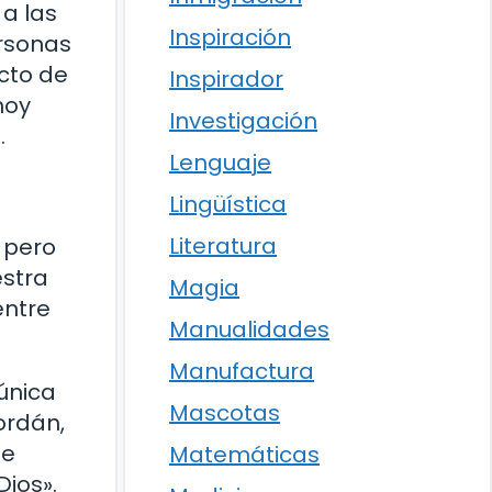
 a las
Inspiración
ersonas
cto de
Inspirador
hoy
Investigación
.
Lenguaje
Lingüística
Literatura
 pero
estra
Magia
entre
Manualidades
Manufactura
única
Mascotas
ordán,
se
Matemáticas
ios».