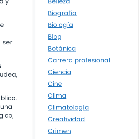
Belleza
a y
Biografía
Biología
de
Blog
 ser
Botánica
Carrera profesional
s
Ciencia
Judea,
Cine
Clima
blica.
 una
Climatología
gico,
Creatividad
Crimen