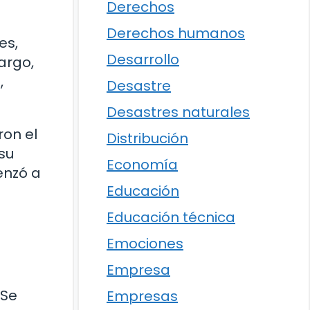
Derechos
Derechos humanos
es,
Desarrollo
argo,
,
Desastre
Desastres naturales
ron el
Distribución
su
Economía
enzó a
Educación
Educación técnica
Emociones
Empresa
 Se
Empresas