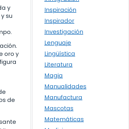
da y
Inspiración
 y su
Inspirador
Investigación
empo.
Lenguaje
ación.
Lingüística
e oro y
figura
Literatura
Magia
Manualidades
de
Manufactura
ios de
Mascotas
Matemáticas
esante