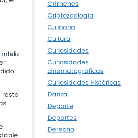
Crímenes
Criptozoología
Culinaria
Cultura
Curiosidades
infeliz
Curiosidades
er
cinematográficas
dido.
Curiosidades Históricas
Danza
 resto
ias
Deporte
Deportes
e
Derecho
stable