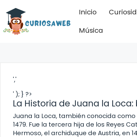
Saltar
Inicio
Curiosi
al
contenido
Música
','
' ); } ?>
La Historia de Juana la Loca:
Juana la Loca, también conocida como J
1479. Fue la tercera hija de los Reyes Ca
Hermoso, el archiduque de Austria, en 1