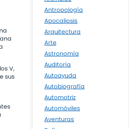
Antropología
Apocalipsis
ina
Arquitectura
uana
Arte
a
Astronomía
Auditoría
los V,
Autoayuda
e sus
Autobiografía
Automotriz
ntes
Automóviles
u
Aventuras
a