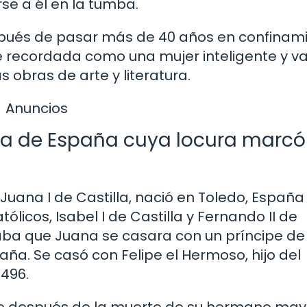
se a él en la tumba.
spués de pasar más de 40 años en confinami
 recordada como una mujer inteligente y val
 obras de arte y literatura.
Anuncios
ina de España cuya locura marcó
uana I de Castilla, nació en Toledo, España
ólicos, Isabel I de Castilla y Fernando II de
aba que Juana se casara con un príncipe de
aña. Se casó con Felipe el Hermoso, hijo del
1496.
e después de la muerte de su hermano mayo