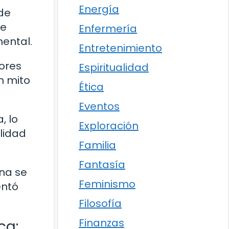
Energía
 de
se
Enfermería
ental.
Entretenimiento
dores
Espiritualidad
n mito
Ética
Eventos
, lo
Exploración
lidad
Familia
Fantasía
ana se
Feminismo
entó
Filosofía
Finanzas
ca: