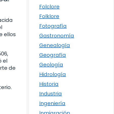
Folclore
Folklore
acida
Fotografía
l
e ellos
Gastronomía
Genealogía
506,
Geografía
 el
Geología
rte de
Hidrología
Historia
erio.
Industria
Ingeniería
Inmigración