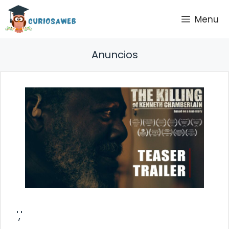
Saltar
Menu
al
contenido
Anuncios
','