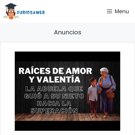
Saltar
Menu
al
contenido
Anuncios