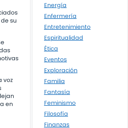
Energía
nciados
Enfermería
 de su
Entretenimiento
Espiritualidad
Se
Ética
ndas
motivas
Eventos
Exploración
a voz
Familia
s
Fantasía
lejan
Feminismo
da en
Filosofía
Finanzas