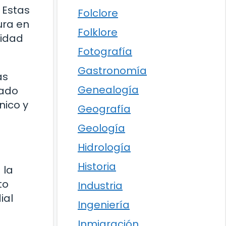
 Estas
Folclore
ura en
Folklore
lidad
Fotografía
Gastronomía
as
Genealogía
tado
nico y
Geografía
Geología
Hidrología
Historia
 la
to
Industria
ial
Ingeniería
Inmigración