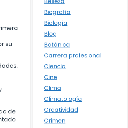
Belleza
Biografía
Biología
primera
Blog
or su
Botánica
Carrera profesional
idades.
Ciencia
Cine
Clima
y
Climatología
Creatividad
ndo de
entado
Crimen
s