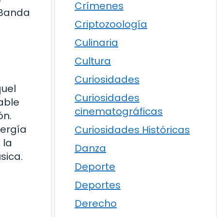
Crímenes
a Banda
Criptozoología
Culinaria
Cultura
Curiosidades
quel
Curiosidades
able
cinematográficas
ón.
nergía
Curiosidades Históricas
 la
Danza
sica.
Deporte
Deportes
Derecho