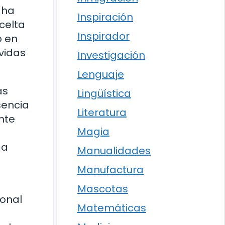
 ha
Inspiración
celta
Inspirador
o en
vidas
Investigación
Lenguaje
as
Lingüística
sencia
Literatura
nte
Magia
 a
Manualidades
Manufactura
Mascotas
ional
Matemáticas