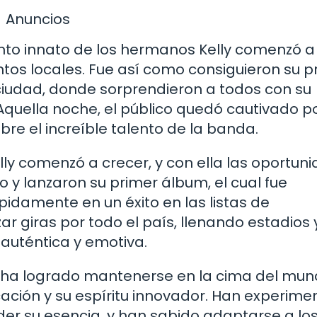
Anuncios
nto innato de los hermanos Kelly comenzó a
ntos locales. Fue así como consiguieron su 
ciudad, donde sorprendieron a todos con su
Aquella noche, el público quedó cautivado p
bre el increíble talento de la banda.
ly comenzó a crecer, y con ella las oportun
 y lanzaron su primer álbum, el cual fue
ápidamente en un éxito en las listas de
r giras por todo el país, llenando estadios 
auténtica y emotiva.
lly ha logrado mantenerse en la cima del mu
cación y su espíritu innovador. Han experim
der su esencia, y han sabido adaptarse a lo