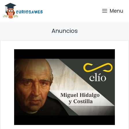
Saltar
Menu
al
contenido
Anuncios