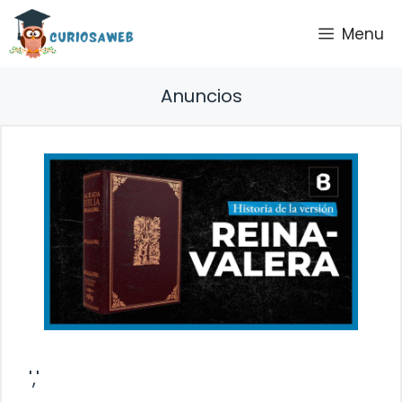
Saltar
Menu
al
contenido
Anuncios
','