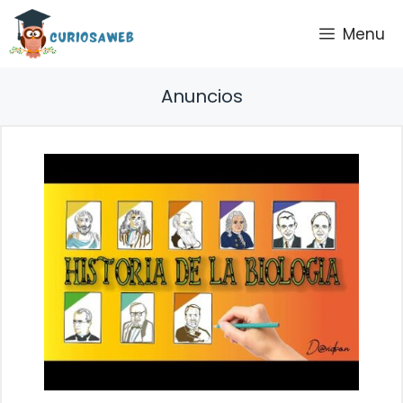
Saltar
Menu
al
contenido
Anuncios