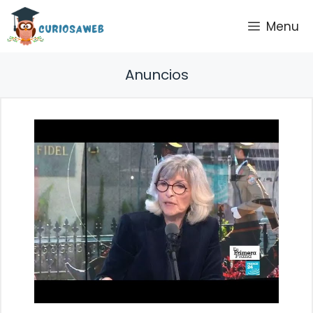
Saltar
Menu
al
contenido
Anuncios