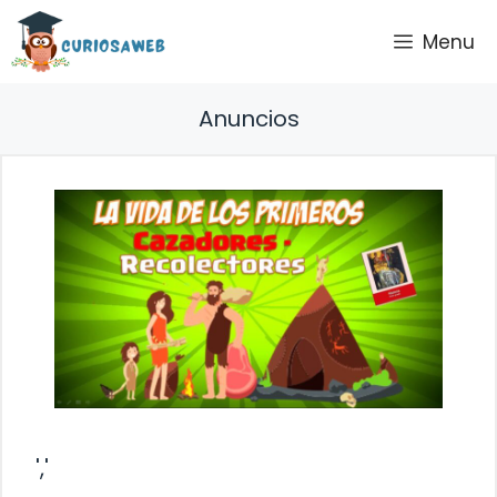
Saltar
Menu
al
contenido
Anuncios
','