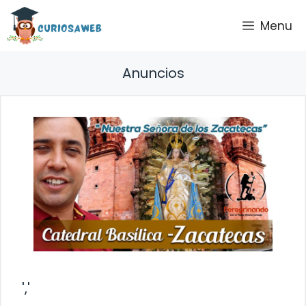
Saltar
Menu
al
contenido
Anuncios
','