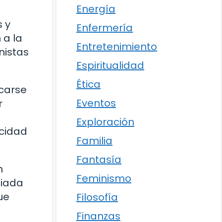
Energía
 y
Enfermería
 a la
Entretenimiento
nistas
Espiritualidad
Ética
icarse
Eventos
r
Exploración
icidad
Familia
Fantasía
n
Feminismo
ciada
ue
Filosofía
Finanzas