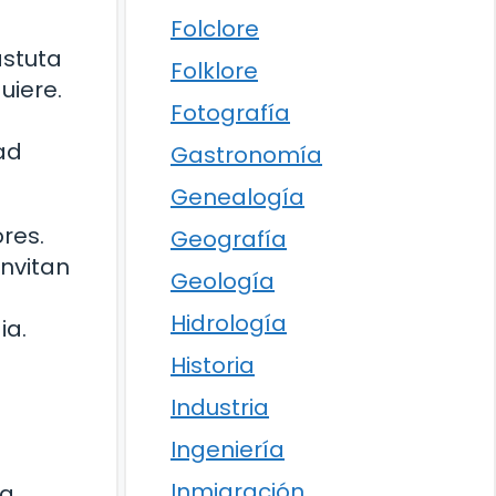
Folclore
astuta
Folklore
uiere.
Fotografía
ad
Gastronomía
Genealogía
res.
Geografía
nvitan
Geología
Hidrología
ia.
Historia
Industria
Ingeniería
Inmigración
la