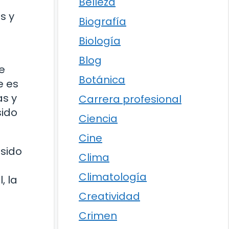
Belleza
s y
Biografía
Biología
Blog
de
Botánica
e es
as y
Carrera profesional
sido
Ciencia
Cine
 sido
Clima
Climatología
, la
Creatividad
Crimen