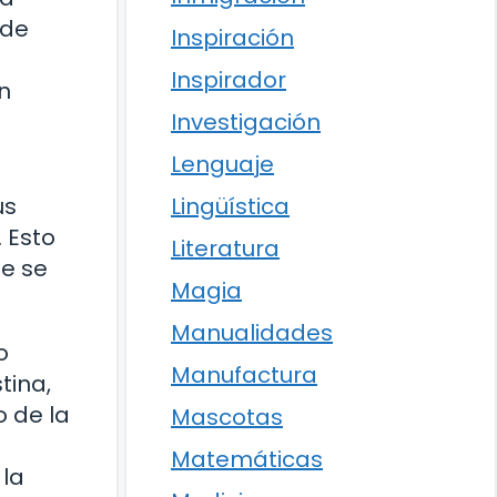
 de
Inspiración
Inspirador
n
Investigación
Lenguaje
Lingüística
us
 Esto
Literatura
ue se
Magia
Manualidades
o
Manufactura
tina,
o de la
Mascotas
Matemáticas
 la