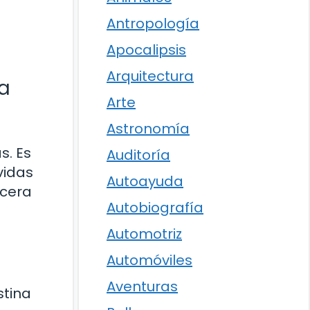
Antropología
Apocalipsis
Arquitectura
la
Arte
Astronomía
s. Es
Auditoría
vidas
Autoayuda
icera
Autobiografía
Automotriz
Automóviles
Aventuras
stina