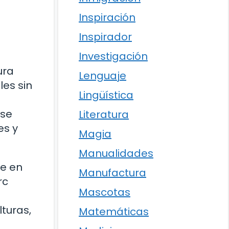
Inspiración
Inspirador
Investigación
ura
Lenguaje
les sin
Lingüística
 se
Literatura
es y
Magia
Manualidades
se en
Manufactura
rc
Mascotas
lturas,
Matemáticas
a