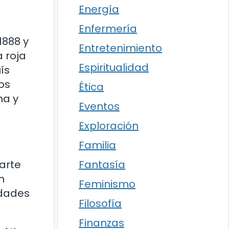
Energía
Enfermería
1888 y
Entretenimiento
 roja
Espiritualidad
ís
os
Ética
na y
Eventos
Exploración
Familia
Fantasía
arte
n
Feminismo
udades
Filosofía
Finanzas