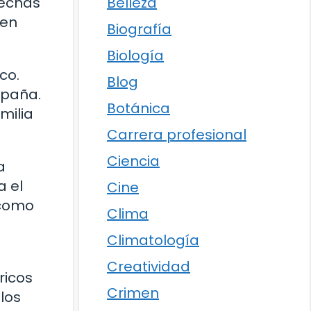
Belleza
rechas
 en
Biografía
Biología
co.
Blog
España.
Botánica
milia
Carrera profesional
Ciencia
a
a el
Cine
 como
Clima
Climatología
Creatividad
ricos
Crimen
los