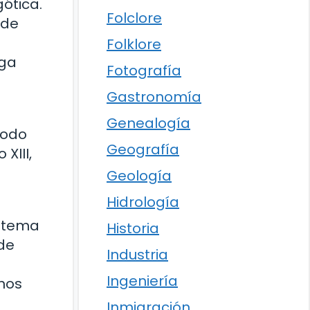
ótica.
Folclore
 de
Folklore
rga
Fotografía
Gastronomía
Genealogía
íodo
Geografía
XIII,
Geología
Hidrología
istema
Historia
 de
Industria
Ingeniería
 nos
Inmigración