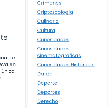
Crímenes
Criptozoología
Culinaria
Cultura
nte
Curiosidades
Curiosidades
cinematográficas
una de
leva en
Curiosidades Históricas
 única
Danza
s
Deporte
Deportes
Derecho