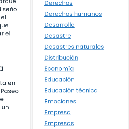
parque
Derechos
diseño
Derechos humanos
del
Desarrollo
que
r el
Desastre
Desastres naturales
Distribución
a
Economía
Educación
ta en
Educación técnica
l Paseo
se
Emociones
 un
Empresa
Empresas