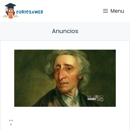
Saltar
Menu
al
contenido
Anuncios
','