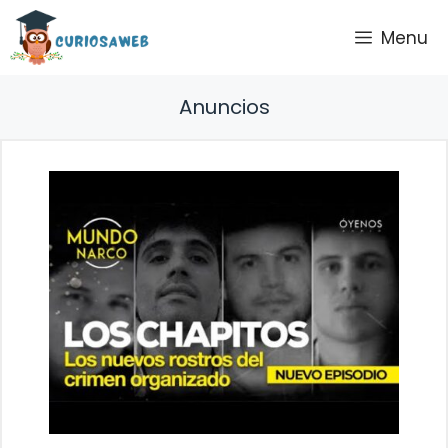
Saltar
Menu
al
contenido
Anuncios