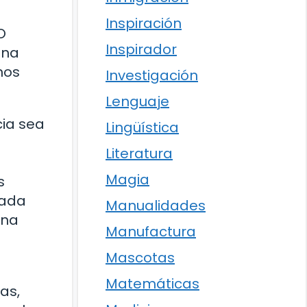
Inspiración
O
Inspirador
una
nos
Investigación
Lenguaje
cia sea
Lingüística
Literatura
Magia
s
cada
Manualidades
una
Manufactura
Mascotas
Matemáticas
as,