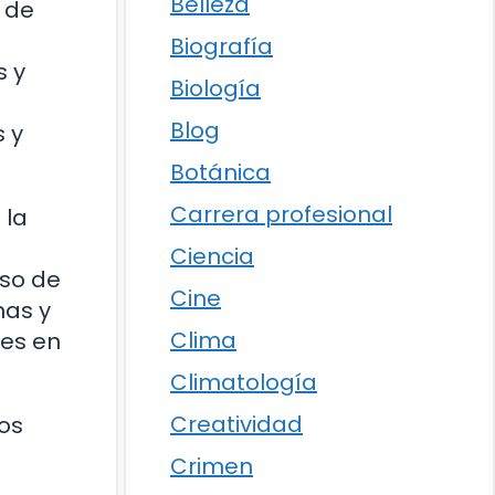
Belleza
a de
Biografía
s y
Biología
Blog
s y
Botánica
Carrera profesional
 la
Ciencia
eso de
Cine
nas y
Clima
les en
Climatología
Creatividad
Los
Crimen