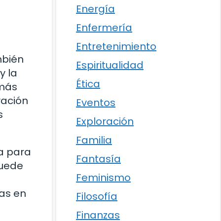
Energía
Enfermería
Entretenimiento
mbién
Espiritualidad
y la
Ética
 más
vación
Eventos
s
Exploración
Familia
a para
Fantasía
puede
Feminismo
vas en
Filosofía
Finanzas