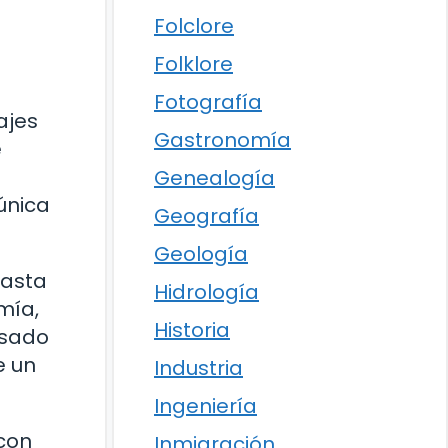
Folclore
Folklore
Fotografía
ajes
Gastronomía
e
Genealogía
única
Geografía
Geología
hasta
Hidrología
mía,
Historia
esado
e un
Industria
Ingeniería
 con
Inmigración