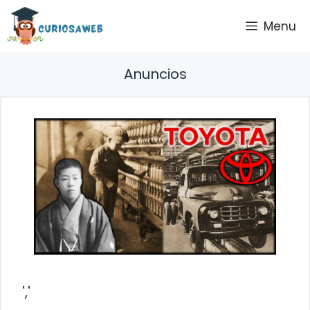
Saltar
Menu
al
contenido
Anuncios
','