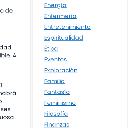
Energía
so de
Enfermería
Entretenimiento
Espiritualidad
idad.
Ética
ble. A
Eventos
Exploración
Familia
l
Fantasía
 habrá
o
Feminismo
ases
Filosofía
tuosa
Finanzas