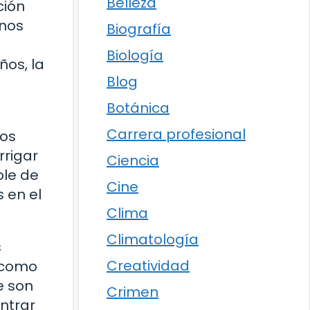
Belleza
ción
inos
Biografía
Biología
ños, la
Blog
Botánica
Carrera profesional
Los
rrigar
Ciencia
ble de
Cine
s en el
Clima
Climatología
s
Creatividad
s como
e son
Crimen
ntrar