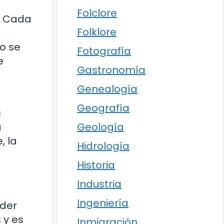
Folclore
s. Cada
Folklore
o se
Fotografía
e
Gastronomía
Genealogía
Geografía
s
Geología
a
, la
Hidrología
Historia
Industria
Ingeniería
oder
 y es
Inmigración