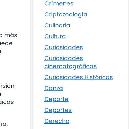
Crímenes
Criptozoología
Culinaria
ho más
Cultura
puede
Curiosidades
a
Curiosidades
cinematográficas
Curiosidades Históricas
rsión
Danza
a
Deporte
aicas
Deportes
Derecho
ía.