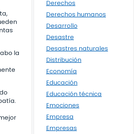
Derechos
ta,
Derechos humanos
pueden
Desarrollo
untas
Desastre
Desastres naturales
cabo la
Distribución
lmente
Economía
Educación
ado
Educación técnica
patía.
Emociones
Empresa
 mejor
Empresas