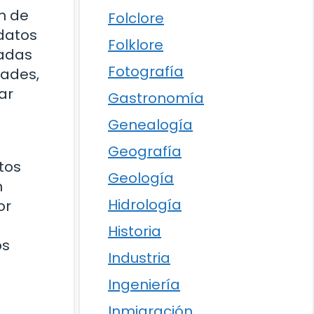
ón de
Folclore
idatos
Folklore
sadas
Fotografía
dades,
ar
Gastronomía
Genealogía
Geografía
atos
Geología
n
Hidrología
or
Historia
os
Industria
Ingeniería
Inmigración