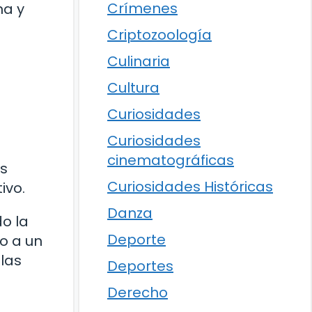
Crímenes
na y
Criptozoología
Culinaria
Cultura
Curiosidades
l
Curiosidades
cinematográficas
os
Curiosidades Históricas
ivo.
Danza
o la
Deporte
o a un
 las
Deportes
Derecho