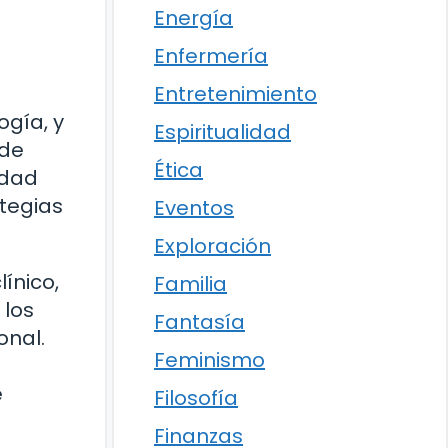
Energía
Enfermería
Entretenimiento
ogía, y
Espiritualidad
 de
Ética
idad
ategias
Eventos
Exploración
ínico,
Familia
 los
Fantasía
onal.
Feminismo
e
Filosofía
Finanzas