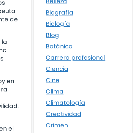
Belleza
os
apeuta
Biografía
nte de
Biología
Blog
 la
Botánica
 ha
Carrera profesional
as
Ciencia
Cine
oy en
ara
Clima
Climatología
ilidad.
Creatividad
Crimen
en el