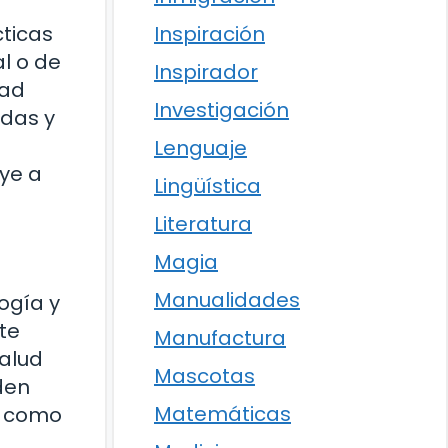
Inspiración
cticas
al o de
Inspirador
dad
Investigación
adas y
Lenguaje
uye a
Lingüística
Literatura
Magia
Manualidades
ogía y
nte
Manufactura
salud
Mascotas
den
Matemáticas
sí como