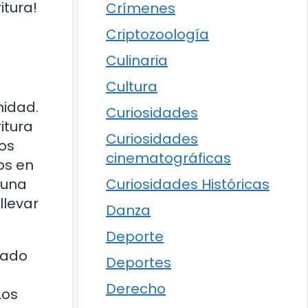
itura!
Crímenes
Criptozoología
Culinaria
Cultura
nidad.
Curiosidades
itura
Curiosidades
ros
cinematográficas
os en
 una
Curiosidades Históricas
llevar
Danza
Deporte
izado
Deportes
Derecho
Los