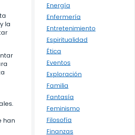
Energía
ta
Enfermería
y la
Entretenimiento
tar
Espiritualidad
Ética
entar
Eventos
ara
ta
Exploración
e
Familia
Fantasía
ales.
Feminismo
Filosofía
e han
Finanzas