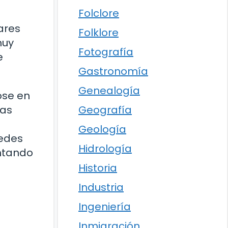
Folclore
ares
Folklore
muy
Fotografía
e
Gastronomía
Genealogía
ose en
Geografía
las
Geología
redes
Hidrología
ntando
Historia
Industria
Ingeniería
Inmigración