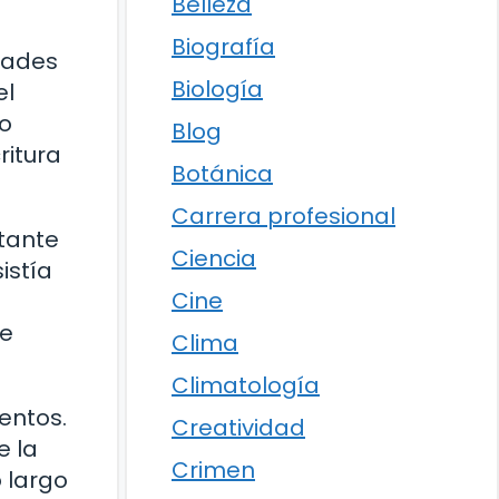
Belleza
Biografía
dades
Biología
el
to
Blog
ritura
Botánica
Carrera profesional
rtante
Ciencia
istía
Cine
ue
Clima
Climatología
entos.
Creatividad
e la
Crimen
 largo