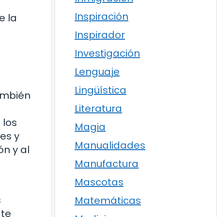
Inspiración
e la
Inspirador
Investigación
Lenguaje
Lingüística
también
Literatura
 los
Magia
es y
Manualidades
n y al
Manufactura
Mascotas
s
Matemáticas
ate