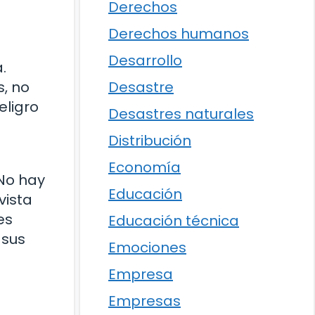
Derechos
Derechos humanos
Desarrollo
.
Desastre
, no
eligro
Desastres naturales
Distribución
Economía
 No hay
Educación
vista
es
Educación técnica
 sus
Emociones
Empresa
Empresas