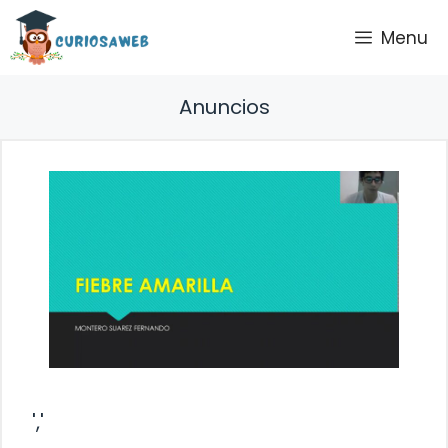
Saltar
Menu
al
contenido
Anuncios
','