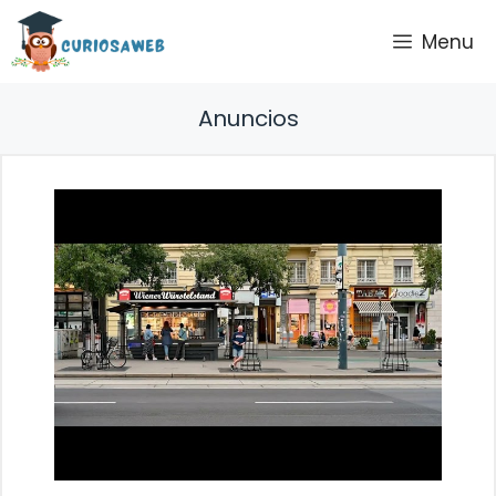
Saltar
Menu
al
contenido
Anuncios