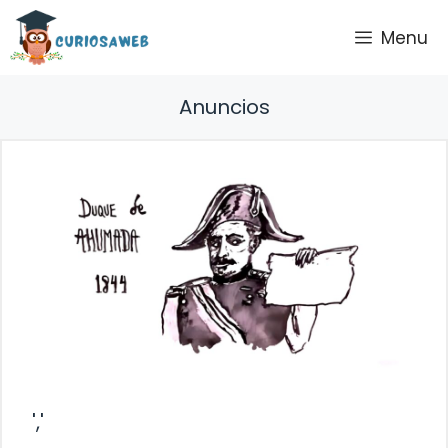
Saltar
Menu
al
contenido
Anuncios
','