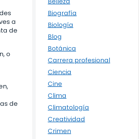
Belleza
ades
Biografía
ves a
Biología
nta de
Blog
Botánica
n, o
Carrera profesional
Ciencia
Cine
en,
Clima
das de
Climatología
Creatividad
Crimen