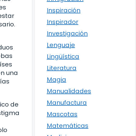
es
Inspiración
estar
Inspirador
ario.
Investigación
Lenguaje
iduos
ebas
Lingüística
íses
Literatura
en una
Magia
ías
Manualidades
Manufactura
ico de
estigma
Mascotas
Matemáticas
olo