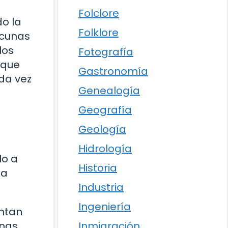
Folclore
do la
Folklore
acunas
los
Fotografía
 que
Gastronomía
ada vez
Genealogía
Geografía
Geología
Hidrología
lo a
Historia
la
Industria
Ingeniería
entan
onas
Inmigración