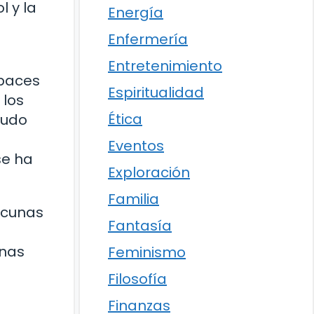
 y la
Energía
Enfermería
Entretenimiento
apaces
Espiritualidad
 los
Ética
nudo
Eventos
se ha
Exploración
Familia
vacunas
Fantasía
unas
Feminismo
Filosofía
Finanzas