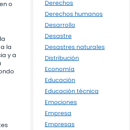
Derechos
men o
Derechos humanos
Desarrollo
Desastre
la
a la
Desastres naturales
ia y a
Distribución
a
Economía
fondo
Educación
Educación técnica
Emociones
Empresa
Empresas
tes