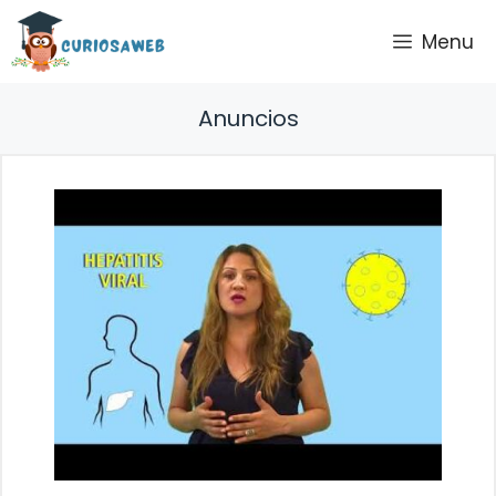
Saltar
Menu
al
contenido
Anuncios