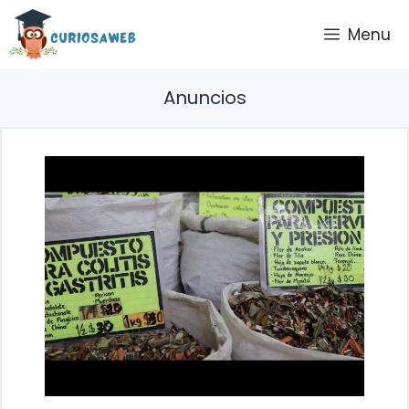
Saltar
Menu
al
contenido
Anuncios