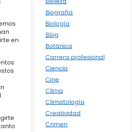
Belleza
n
Biografía
Biología
aremos
 han
Blog
irte en
Botánica
Carrera profesional
entos
Ciencia
estos
Cine
en
Clima
d
Climatología
Creatividad
girte
Crimen
tanto