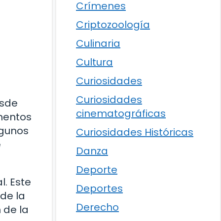
Crímenes
Criptozoología
Culinaria
Cultura
Curiosidades
Curiosidades
esde
cinematográficas
mentos
lgunos
Curiosidades Históricas
e
Danza
Deporte
l. Este
Deportes
 de la
Derecho
 de la