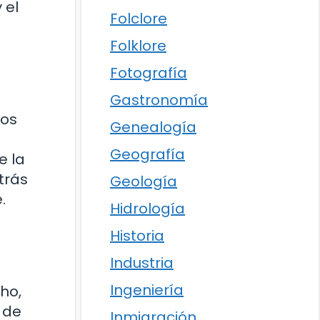
 el
Folclore
Folklore
Fotografía
Gastronomía
cos
Genealogía
Geografía
e la
trás
Geología
.
Hidrología
Historia
Industria
Ingeniería
ho,
d de
Inmigración