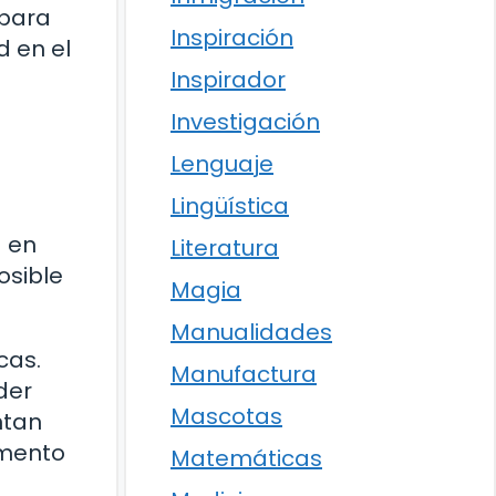
 para
Inspiración
d en el
Inspirador
Investigación
Lenguaje
Lingüística
a en
Literatura
osible
Magia
Manualidades
cas.
Manufactura
der
Mascotas
ntan
omento
Matemáticas