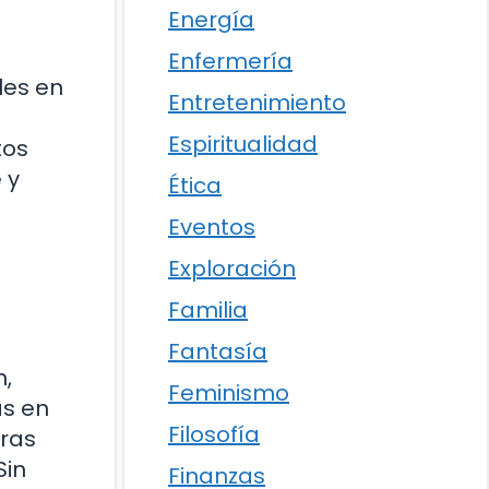
Energía
Enfermería
les en
Entretenimiento
Espiritualidad
tos
 y
Ética
Eventos
Exploración
Familia
Fantasía
n,
Feminismo
as en
Filosofía
tras
Sin
Finanzas