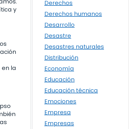
jamos.
Derechos
tica y
Derechos humanos
Desarrollo
Desastre
los
Desastres naturales
mación
Distribución
 en la
Economía
Educación
Educación técnica
Emociones
apso
Empresa
ambién
nas
Empresas