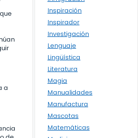
Inspiración
 que
Inspirador
Investigación
inúan
Lenguaje
uir
Lingüística
Literatura
Magia
a a
Manualidades
Manufactura
Mascotas
Matemáticas
ancia
to de