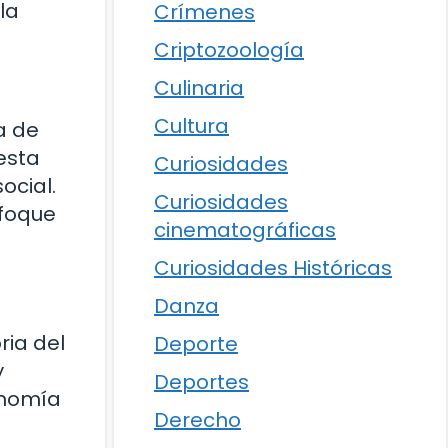
la
Crímenes
Criptozoología
Culinaria
Cultura
a de
esta
Curiosidades
ocial.
Curiosidades
nfoque
cinematográficas
Curiosidades Históricas
Danza
ria del
Deporte
y
Deportes
onomía
Derecho