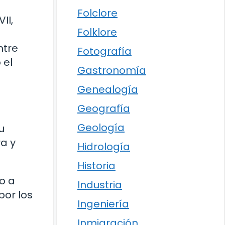
Folclore
II,
Folklore
ntre
Fotografía
 el
Gastronomía
Genealogía
Geografía
Geología
u
a y
Hidrología
Historia
o a
Industria
por los
Ingeniería
Inmigración
.