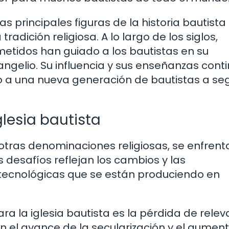
s principales figuras de la historia bautista
adición religiosa. A lo largo de los siglos,
etidos han guiado a los bautistas en su
angelio. Su influencia y sus enseñanzas cont
o a una nueva generación de bautistas a seg
glesia bautista
 otras denominaciones religiosas, se enfrent
s desafíos reflejan los cambios y las
y tecnológicas que se están produciendo en
a la iglesia bautista es la pérdida de relev
on el avance de la secularización y el aumen