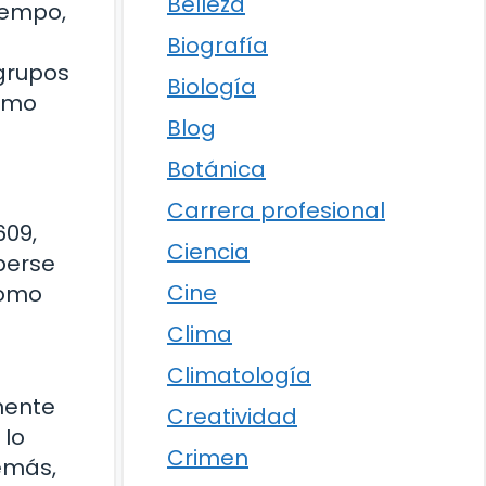
Belleza
tiempo,
Biografía
 grupos
Biología
ismo
Blog
Botánica
Carrera profesional
609,
Ciencia
berse
Cine
como
Clima
Climatología
mente
Creatividad
 lo
Crimen
emás,