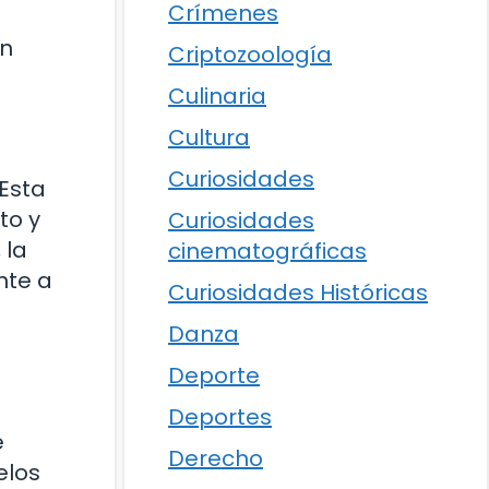
Crímenes
én
Criptozoología
Culinaria
Cultura
Curiosidades
 Esta
to y
Curiosidades
 la
cinematográficas
nte a
Curiosidades Históricas
Danza
Deporte
Deportes
e
Derecho
elos