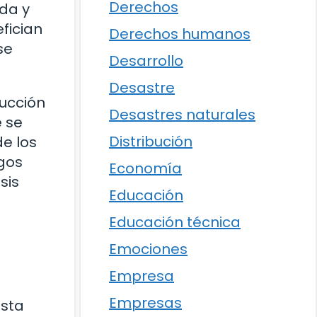
Derechos
da y
fician
Derechos humanos
se
Desarrollo
Desastre
ucción
Desastres naturales
 se
Distribución
de los
sgos
Economía
sis
Educación
Educación técnica
Emociones
Empresa
Empresas
Esta