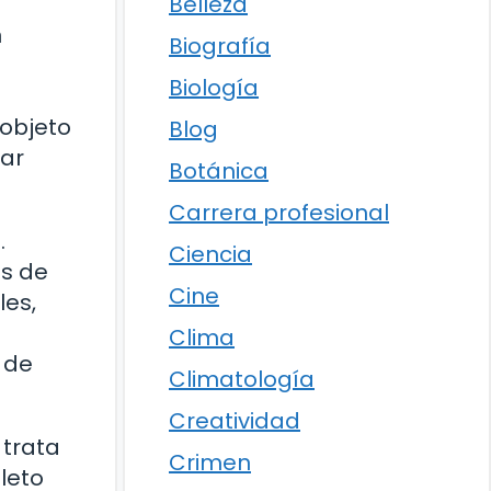
Belleza
n
Biografía
Biología
 objeto
Blog
ear
Botánica
Carrera profesional
.
Ciencia
es de
Cine
les,
Clima
 de
Climatología
Creatividad
 trata
Crimen
leto