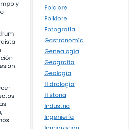
iempo y
Folclore
 o
Folklore
Fotografía
odrum
Gastronomía
rdista
a
Genealogía
ación
Geografía
esión
Geología
Hidrología
ecer
Historia
ectos
ras
Industria
,
Ingeniería
amos
Inmigración