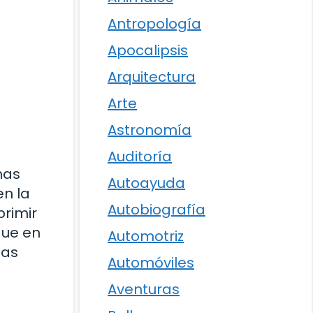
Antropología
Apocalipsis
Arquitectura
Arte
Astronomía
Auditoría
has
Autoayuda
n la
Autobiografía
primir
que en
Automotriz
las
Automóviles
Aventuras