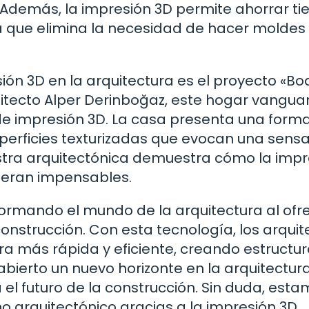
. Además, la impresión 3D permite ahorrar t
ya que elimina la necesidad de hacer moldes
ión 3D en la arquitectura es el proyecto «B
uitecto Alper Derinboğaz, este hogar vangua
de impresión 3D. La casa presenta una form
perficies texturizadas que evocan una sens
stra arquitectónica demuestra cómo la impr
 eran impensables.
formando el mundo de la arquitectura al ofr
construcción. Con esta tecnología, los arquit
a más rápida y eficiente, creando estructu
bierto un nuevo horizonte en la arquitectura
 el futuro de la construcción. Sin duda, est
o arquitectónico gracias a la impresión 3D.