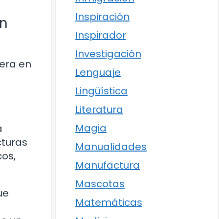
Inspiración
ón
Inspirador
Investigación
rera en
Lenguaje
Lingüística
Literatura
Magia
a
cturas
Manualidades
cos,
Manufactura
Mascotas
ue
Matemáticas