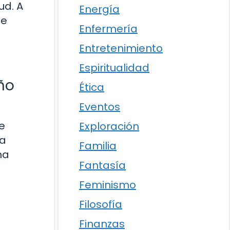
ud. A
Energía
ue
Enfermería
Entretenimiento
Espiritualidad
ño
Ética
Eventos
e
Exploración
la
Familia
na
Fantasía
Feminismo
Filosofía
Finanzas