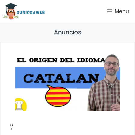
Saltar
Menu
al
contenido
Anuncios
','