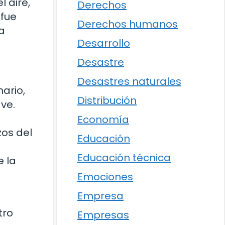
 aire,
Derechos
 fue
Derechos humanos
a
Desarrollo
Desastre
Desastres naturales
nario,
Distribución
ve.
Economía
zos del
Educación
Educación técnica
 la
Emociones
Empresa
tro
Empresas