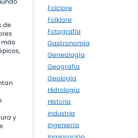
 mundo
Folclore
Folklore
s de
Fotografía
ores
o más
Gastronomía
épicos,
Genealogía
Geografía
Geología
ntan
Hidrología
s
Historia
Industria
ura y
Ingeniería
as
Inmigración