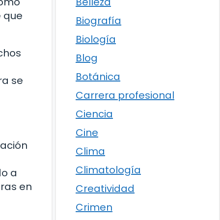
Belleza
como
e que
Biografía
Biología
chos
Blog
Botánica
ra se
Carrera profesional
Ciencia
Cine
nación
Clima
Climatología
do a
bras en
Creatividad
Crimen