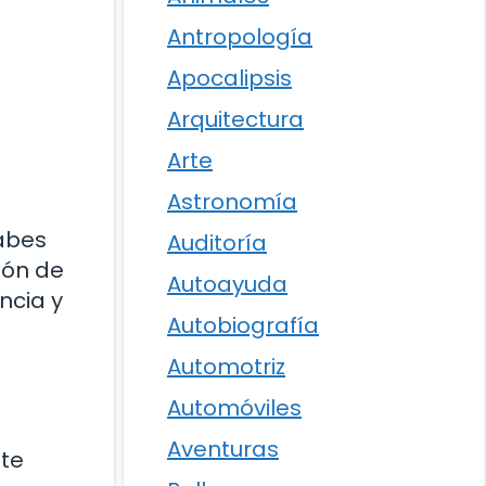
Antropología
Apocalipsis
Arquitectura
Arte
Astronomía
abes
Auditoría
ión de
Autoayuda
ncia y
Autobiografía
Automotriz
Automóviles
Aventuras
nte