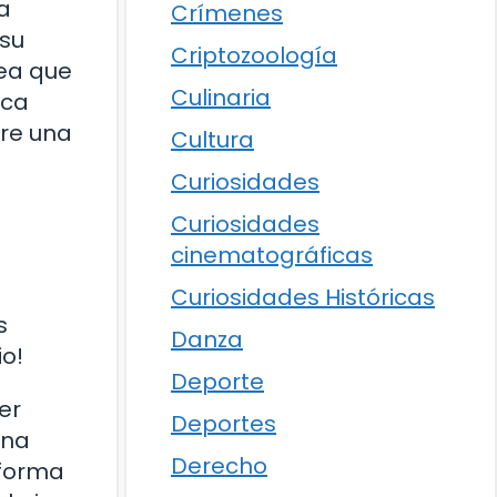
a
Crímenes
 su
Criptozoología
sea que
Culinaria
rca
tre una
Cultura
Curiosidades
Curiosidades
cinematográficas
Curiosidades Históricas
s
Danza
io!
Deporte
er
Deportes
una
Derecho
 forma