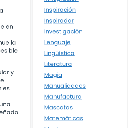
Inspiración
ra
Inspirador
le en
Investigación
Lenguaje
huella
esible
Lingüística
Literatura
lar y
Magia
 e
Manualidades
n es
Manufactura
 una
Mascotas
peñado
Matemáticas