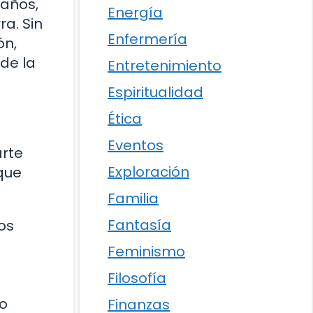
 años,
Energía
a. Sin
Enfermería
ón,
 de la
Entretenimiento
Espiritualidad
Ética
Eventos
arte
Exploración
 que
Familia
Fantasía
os
Feminismo
Filosofía
so
Finanzas