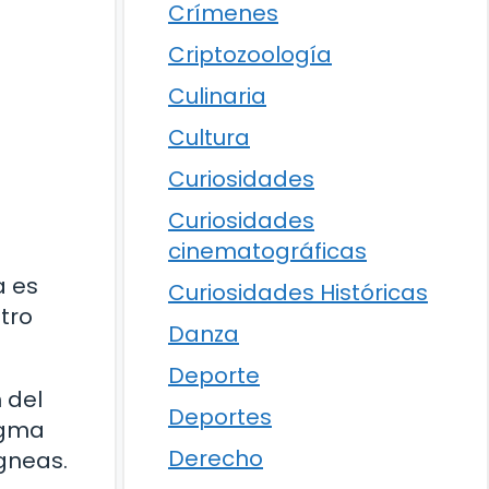
Crímenes
Criptozoología
Culinaria
Cultura
Curiosidades
Curiosidades
cinematográficas
a es
Curiosidades Históricas
tro
Danza
Deporte
 del
Deportes
agma
Derecho
ígneas.