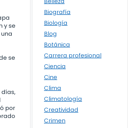
Belleza
Biografía
capa
Biología
n y se
Blog
e una
Botánica
Carrera profesional
de se
Ciencia
Cine
Clima
 días,
Climatología
l
mó por
Creatividad
lorado
Crimen