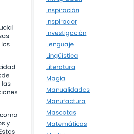
Inspiración
Inspirador
ucial
Investigación
sas
Lenguaje
 los
Lingüística
Literatura
acidad
sde
Magia
 las
Manualidades
ciones
Manufactura
Mascotas
s como
os y
Matemáticas
Estos