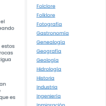
Folclore
Folklore
el
Fotografía
reando
Gastronomía
Genealogía
 estos
Geografía
 rocas
tigua
Geología
Hidrología
Historia
han
Industria
e
Ingeniería
 que es
Inmigración