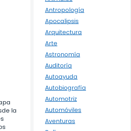
Antropología
Apocalipsis
Arquitectura
Arte
Astronomía
Auditoría
Autoayuda
Autobiografía
Automotriz
capa
Automóviles
sde la
es
Aventuras
os