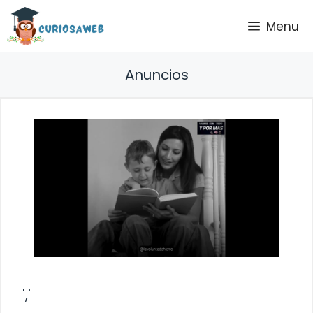
Saltar
Menu
al
contenido
Anuncios
','