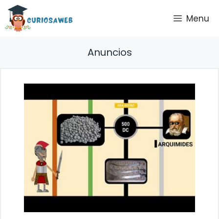
Saltar
Menu
al
contenido
Anuncios