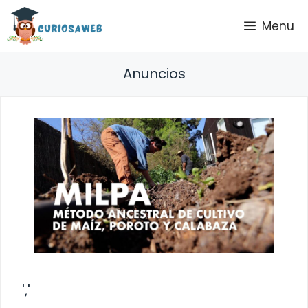
Saltar
Menu
al
contenido
Anuncios
','