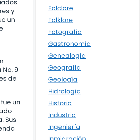
iados
Folclore
res y
ue un
Folklore
e
Fotografía
Gastronomía
Genealogía
en
Geografía
 No. 9
es de
Geología
Hidrología
fue un
Historia
gado
Industria
. Sus
Ingeniería
iendo
Inmigración