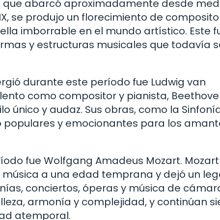
ica, que abarcó aproximadamente desde med
o XIX, se produjo un florecimiento de composito
la imborrable en el mundo artístico. Este f
rmas y estructuras musicales que todavía s
rgió durante este período fue Ludwig van
alento como compositor y pianista, Beethov
ilo único y audaz. Sus obras, como la Sinfonía
do populares y emocionantes para los amant
íodo fue Wolfgang Amadeus Mozart. Mozart 
 música a una edad temprana y dejó un le
onías, conciertos, óperas y música de cámara
leza, armonía y complejidad, y continúan s
dad atemporal.