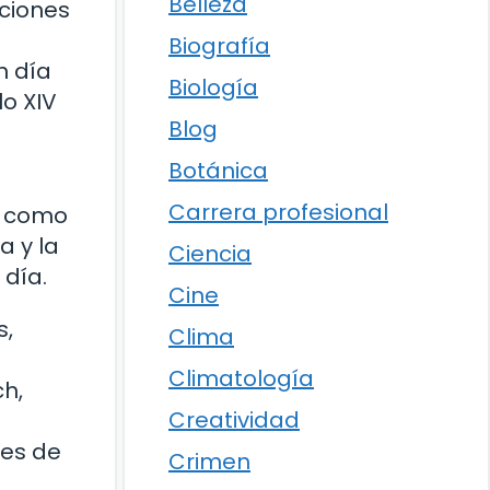
Belleza
iciones
Biografía
n día
Biología
o XIV
Blog
Botánica
Carrera profesional
, como
a y la
Ciencia
 día.
Cine
s,
Clima
Climatología
h,
Creatividad
tes de
Crimen