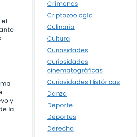
Crímenes
Criptozoología
 el
Culinaria
cante
a
Cultura
Curiosidades
Curiosidades
cinematográficas
Curiosidades Históricas
orma
e
Danza
evo y
Deporte
de la
Deportes
Derecho