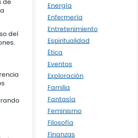
s de
Energía
la
Enfermería
Entretenimiento
so del
Espiritualidad
ones.
Ética
Eventos
rencia
Exploración
os
Familia
Fantasía
trando
Feminismo
Filosofía
Finanzas