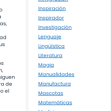
Inspiración
o
a
Inspirador
as,
Investigación
Lenguaje
dad
us
Lingüística
Literatura
os
Magia
n,
Manualidades
siguen
Manufactura
ra de
o el
Mascotas
Matemáticas